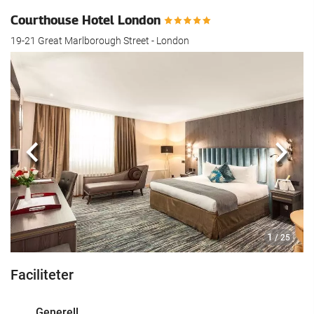
Courthouse Hotel London
19-21 Great Marlborough Street - London
Föregående
Nästa
1
/ 25
Faciliteter
Generell