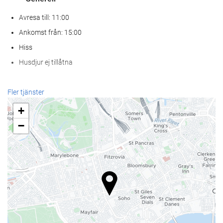
Avresa till: 11:00
Ankomst från: 15:00
Hiss
Husdjur ej tillåtna
Mat och dryck
Fler tjänster
À la carte-restaurang
+
Bar
−
Kafé på boendet
Hälsa
Spa
Bastu
gym