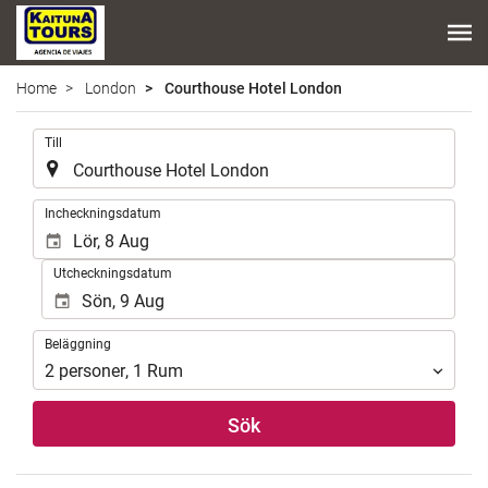
Home
London
Courthouse Hotel London
.
Till
.
Incheckningsdatum
Utcheckningsdatum
Beläggning
Beläggning
2
personer
,
1
Rum
Sök