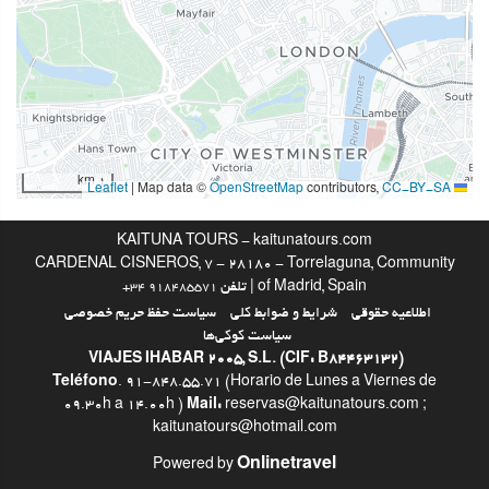
باشگاه
خدمات پذیرش
24-Hour Front Desk
انبار چمدان
1 km
|
Map data ©
OpenStreetMap
contributors,
CC-BY-SA
Leaflet
اینترنت
KAITUNA TOURS - kaitunatours.com
وای‌فای رایگان
CARDENAL CISNEROS, 7 - 28180 - Torrelaguna, Community
of Madrid, Spain | تلفن
+34 918485571
اطلاعیه حقوقی
شرایط و ضوابط کلی
سیاست حفظ حریم خصوصی
سیاست کوکی‌ها
VIAJES IHABAR 2005, S.L. (CIF: B84463132)
Teléfono
. 91-848.55.71 (Horario de Lunes a Viernes de
09.30h a 14.00h )
Mail:
reservas@kaitunatours.com ;
kaitunatours@hotmail.com
Onlinetravel
Powered by