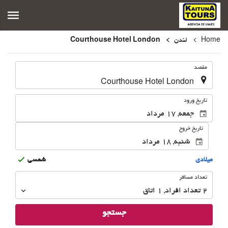
Home
لندن
Courthouse Hotel London
.
مقصد
.
تاریخ ورود
تاریخ خروج
ميلادى
شمسى
تعداد
تعداد مسافر
مسافر
2
تعداد افراد 
,
1
اتاق
جستجو