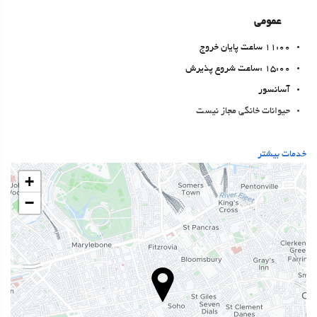
عمومی
11:00 ساعت پایان خروج
15:00 :ساعت شروع پذیرش
آسانسور
حیوانات خانگی مجاز نیست
غذا و نوشیدنی
خدمات بیشتر
رستوران آلاکارته
+
بار
−
On-site coffee house
بهداشت و سلامتی
اسپا
سونا