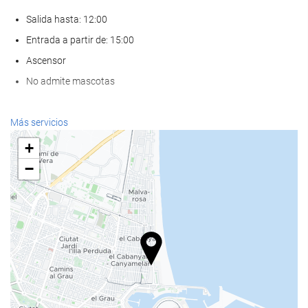
Salida hasta: 12:00
Entrada a partir de: 15:00
Ascensor
No admite mascotas
Bienestar
Más servicios
Spa
+
Hammam
−
Sauna
Gimnasio
Comida y bebida
Restaurante a la carta
Bar
Cafetera en zonas comunes