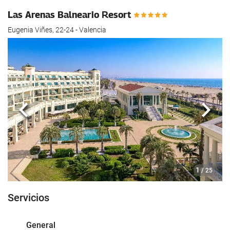
Las Arenas Balneario Resort
Eugenia Viñes, 22-24 - Valencia
Anterior
Sigui
1
/ 25
Servicios
General