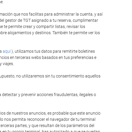
e.
ación que nos facilitas para administrar la cuenta, y así
 del gestor de TGT asignado a tu reserva, cumplimentar
te permite crear y compartir listas, revisar los
bre alojamientos y destinos. También te permite ver los
es
aquí
), utilizamos tus datos para remitirte boletines
ncios en terceras webs basados en tus preferencias e
 viajes.
upuesto, no utilizaremos sin tu consentimiento aquellos
 detectar y prevenir acciones fraudulentas, ilegales o
rios de nuestros anuncios, es probable que este anuncio
llo nos permita reconocer el navegador de tu terminal
erceras partes, y que resultan de los parámetros del
ida en tu propio terminal, has autorizado a que se puedan