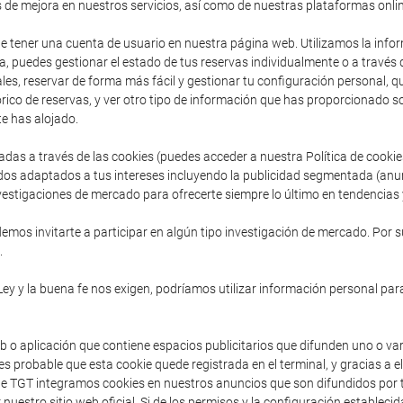
s de mejora en nuestros servicios, así como de nuestras plataformas onlin
de tener una cuenta de usuario en nuestra página web. Utilizamos la inform
, puedes gestionar el estado de tus reservas individualmente o a través
es, reservar de forma más fácil y gestionar tu configuración personal, que 
ico de reservas, y ver otro tipo de información que has proporcionado so
e has alojado.
adas a través de las cookies (puedes acceder a nuestra Política de cooki
dos adaptados a tus intereses incluyendo la publicidad segmentada (anu
vestigaciones de mercado para ofrecerte siempre lo último en tendencias y
mos invitarte a participar en algún tipo investigación de mercado. Por s
.
Ley y la buena fe nos exigen, podríamos utilizar información personal para
b o aplicación que contiene espacios publicitarios que difunden uno o va
s probable que esta cookie quede registrada en el terminal, y gracias a e
sde TGT integramos cookies en nuestros anuncios que son difundidos por t
 nuestro sitio web oficial. Si de los permisos y la configuración establec