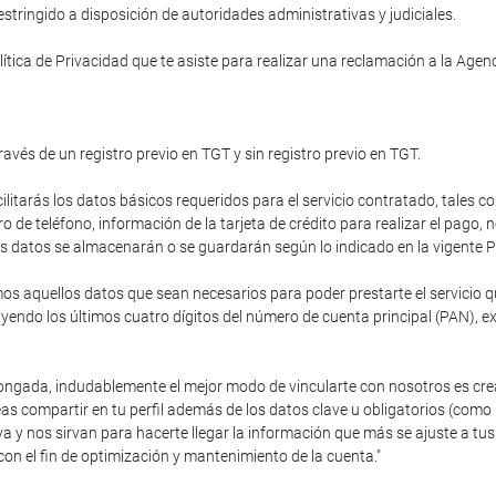
tringido a disposición de autoridades administrativas y judiciales.
ítica de Privacidad que te asiste para realizar una reclamación a la Age
ravés de un registro previo en TGT y sin registro previo en TGT.
cilitarás los datos básicos requeridos para el servicio contratado, tales c
de teléfono, información de la tarjeta de crédito para realizar el pago,
stos datos se almacenarán o se guardarán según lo indicado en la vigente P
 aquellos datos que sean necesarios para poder prestarte el servicio que
endo los últimos cuatro dígitos del número de cuenta principal (PAN), e
olongada, indudablemente el mejor modo de vincularte con nosotros es cre
as compartir en tu perfil además de los datos clave u obligatorios (como
va y nos sirvan para hacerte llegar la información que más se ajuste a 
con el fin de optimización y mantenimiento de la cuenta."