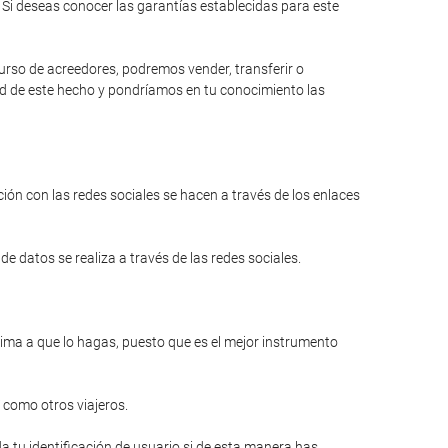
Si deseas conocer las garantías establecidas para este
curso de acreedores, podremos vender, transferir o
dad de este hecho y pondríamos en tu conocimiento las
ión con las redes sociales se hacen a través de los enlaces
e datos se realiza a través de las redes sociales.
anima a que lo hagas, puesto que es el mejor instrumento
 como otros viajeros.
a tu identificación de usuario si de esta manera has