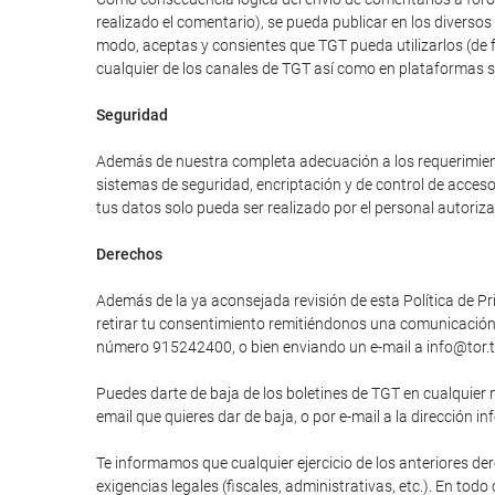
realizado el comentario), se pueda publicar en los divers
modo, aceptas y consientes que TGT pueda utilizarlos (de 
cualquier de los canales de TGT así como en plataformas 
Seguridad
Además de nuestra completa adecuación a los requerimiento
sistemas de seguridad, encriptación y de control de acces
tus datos solo pueda ser realizado por el personal autori
Derechos
Además de la ya aconsejada revisión de esta Política de Pri
retirar tu consentimiento remitiéndonos una comunicación e
número 915242400, o bien enviando un e-mail a info@tor.t
Puedes darte de baja de los boletines de TGT en cualquier 
email que quieres dar de baja, o por e-mail a la dirección in
Te informamos que cualquier ejercicio de los anteriores der
exigencias legales (fiscales, administrativas, etc.). En tod