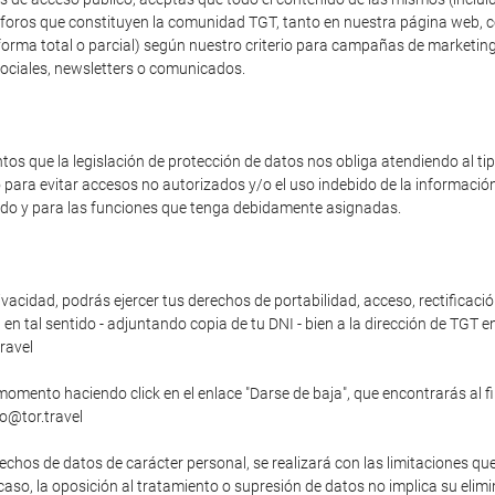
os foros que constituyen la comunidad TGT, tanto en nuestra página web, 
forma total o parcial) según nuestro criterio para campañas de marketing
sociales, newsletters o comunicados.
s que la legislación de protección de datos nos obliga atendiendo al t
o para evitar accesos no autorizados y/o el uso indebido de la informaci
zado y para las funciones que tenga debidamente asignadas.
vacidad, podrás ejercer tus derechos de portabilidad, acceso, rectificació
n tal sentido - adjuntando copia de tu DNI - bien a la dirección de TGT en
ravel
momento haciendo click en el enlace "Darse de baja", que encontrarás al f
fo@tor.travel
echos de datos de carácter personal, se realizará con las limitaciones qu
o caso, la oposición al tratamiento o supresión de datos no implica su elim