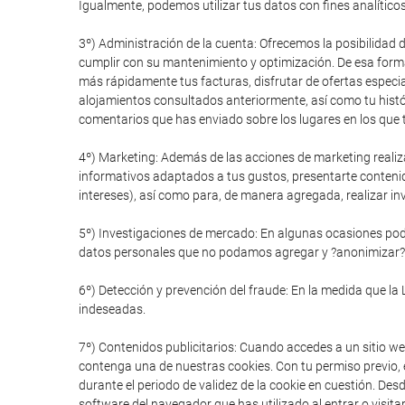
Igualmente, podemos utilizar tus datos con fines analítico
3º) Administración de la cuenta: Ofrecemos la posibilidad 
cumplir con su mantenimiento y optimización. De esa forma
más rápidamente tus facturas, disfrutar de ofertas especial
alojamientos consultados anteriormente, así como tu histór
comentarios que has enviado sobre los lugares en los que t
4º) Marketing: Además de las acciones de marketing realiz
informativos adaptados a tus gustos, presentarte conteni
intereses), así como para, de manera agregada, realizar in
5º) Investigaciones de mercado: En algunas ocasiones pode
datos personales que no podamos agregar y ?anonimizar?
6º) Detección y prevención del fraude: En la medida que la 
indeseadas.
7º) Contenidos publicitarios: Cuando accedes a un sitio we
contenga una de nuestras cookies. Con tu permiso previo, e
durante el periodo de validez de la cookie en cuestión. De
software del navegador que has utilizado al entrar o visitar