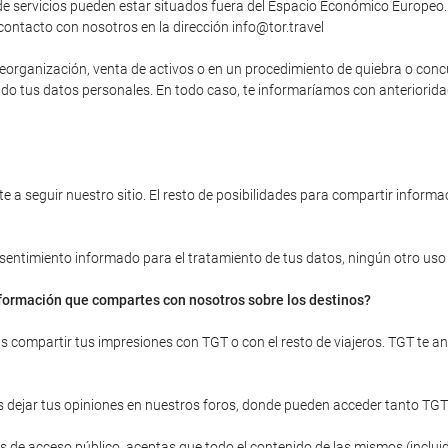
 servicios pueden estar situados fuera del Espacio Económico Europeo. 
contacto con nosotros en la dirección info@tor.travel
, reorganización, venta de activos o en un procedimiento de quiebra o con
yendo tus datos personales. En todo caso, te informaríamos con anteriori
 a seguir nuestro sitio. El resto de posibilidades para compartir informac
onsentimiento informado para el tratamiento de tus datos, ningún otro uso d
información que compartes con nosotros sobre los destinos?
ras compartir tus impresiones con TGT o con el resto de viajeros. TGT te 
 dejar tus opiniones en nuestros foros, donde pueden acceder tanto TGT
 de acceso público, aceptas que todo el contenido de las mismos (incluid