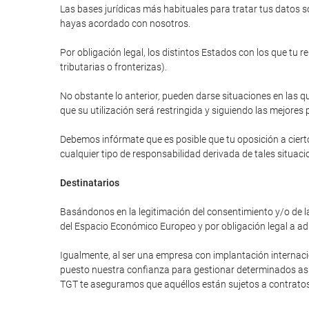
Las bases jurídicas más habituales para tratar tus datos so
hayas acordado con nosotros.
Por obligación legal, los distintos Estados con los que tu 
tributarias o fronterizas).
No obstante lo anterior, pueden darse situaciones en las qu
que su utilización será restringida y siguiendo las mejores 
Debemos infórmate que es posible que tu oposición a cierto
cualquier tipo de responsabilidad derivada de tales situaci
Destinatarios
Basándonos en la legitimación del consentimiento y/o de la
del Espacio Económico Europeo y por obligación legal a ad
Igualmente, al ser una empresa con implantación internac
puesto nuestra confianza para gestionar determinados asunt
TGT te aseguramos que aquéllos están sujetos a contratos 