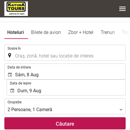
Hoteluri
Bilete de avion
Zbor + Hotel
Trenuri
Tre
.
Sosire în
.
Data de intrare
Data de ieșire
Ocupație
Ocupație
2
Persoane
,
1
Cameră
Căutare