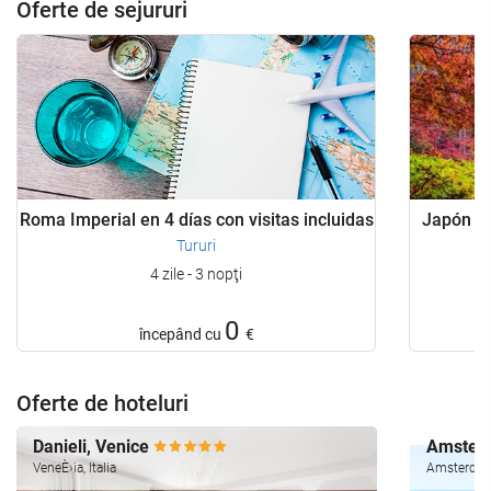
Oferte de sejururi
Roma Imperial en 4 días con visitas incluidas
Japón Bá
Tururi
4 zile - 3 nopţi
0
începând cu
€
Oferte de hoteluri
Danieli, Venice
Amsterd
VeneÈ›ia, Italia
Amsterdam