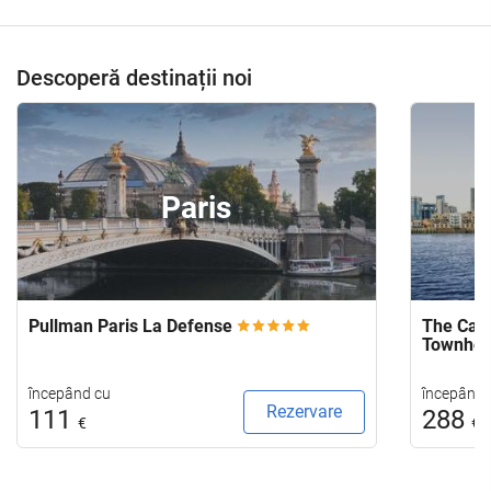
Descoperă destinații noi
Paris
Pullman Paris La Defense
The Capi
Townho
începând cu
începând 
Rezervare
111
288
€
€