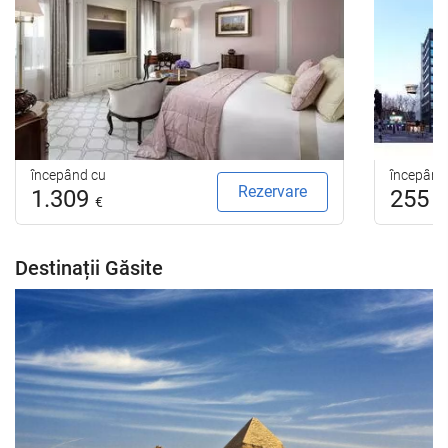
începând cu
începând
Rezervare
1.309
255
€
€
Destinații Găsite